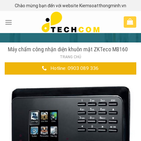
Skip
Chào mừng bạn đến với website Kiemsoatthongminh.vn
to
content
Máy chấm công nhận diện khuôn mặt ZKTeco MB160
TRANG CHỦ
Hotline: 0903 089 336