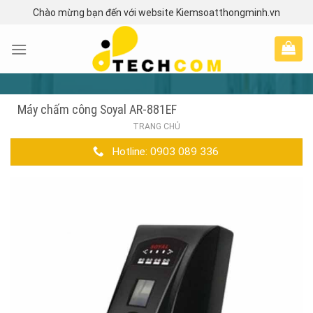
Skip
Chào mừng bạn đến với website Kiemsoatthongminh.vn
to
content
Máy chấm công Soyal AR-881EF
TRANG CHỦ
Hotline: 0903 089 336