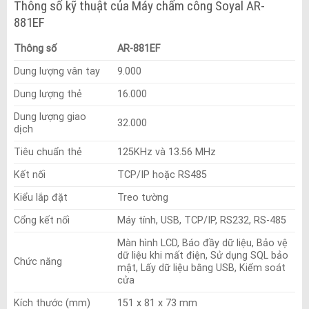
Thông số kỹ thuật của Máy chấm công Soyal AR-
881EF
Thông số
AR-881EF
Dung lượng vân tay
9.000
Dung lượng thẻ
16.000
Dung lượng giao
32.000
dịch
Tiêu chuẩn thẻ
125KHz và 13.56 MHz
Kết nối
TCP/IP hoặc RS485
Kiểu lắp đặt
Treo tường
Cổng kết nối
Máy tính, USB, TCP/IP, RS232, RS-485
Màn hình LCD, Báo đầy dữ liệu, Bảo vệ
dữ liệu khi mất điện, Sử dụng SQL bảo
Chức năng
mật, Lấy dữ liệu bằng USB, Kiểm soát
cửa
Kích thước (mm)
151 x 81 x 73 mm