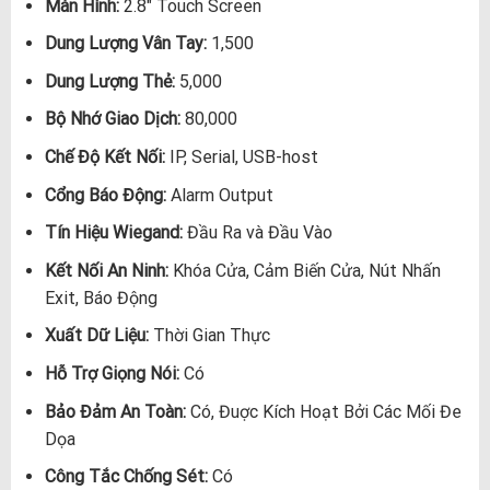
Màn Hình:
2.8″ Touch Screen
Dung Lượng Vân Tay:
1,500
Dung Lượng Thẻ:
5,000
Bộ Nhớ Giao Dịch:
80,000
Chế Độ Kết Nối:
IP, Serial, USB-host
Cổng Báo Động:
Alarm Output
Tín Hiệu Wiegand:
Đầu Ra và Đầu Vào
Kết Nối An Ninh:
Khóa Cửa, Cảm Biến Cửa, Nút Nhấn
Exit, Báo Động
Xuất Dữ Liệu:
Thời Gian Thực
Hỗ Trợ Giọng Nói:
Có
Bảo Đảm An Toàn:
Có, Đuợc Kích Hoạt Bởi Các Mối Đe
Dọa
Công Tắc Chống Sét:
Có