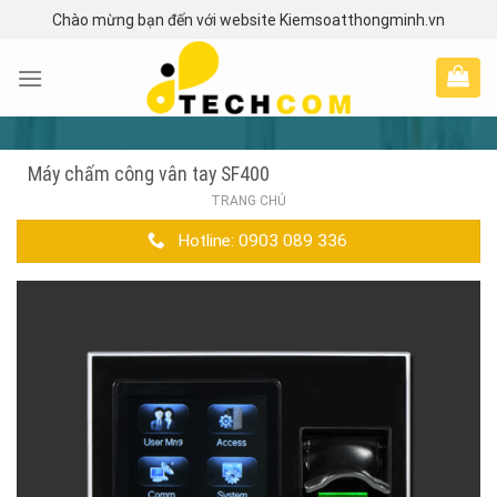
Skip
Chào mừng bạn đến với website Kiemsoatthongminh.vn
to
content
Máy chấm công vân tay SF400
TRANG CHỦ
Hotline: 0903 089 336