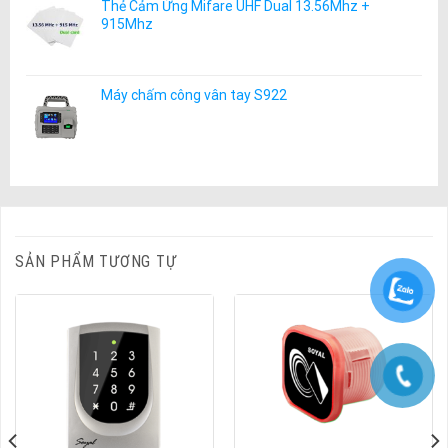
Thẻ Cảm Ứng Mifare UHF Dual 13.56Mhz +
915Mhz
Máy chấm công vân tay S922
SẢN PHẨM TƯƠNG TỰ