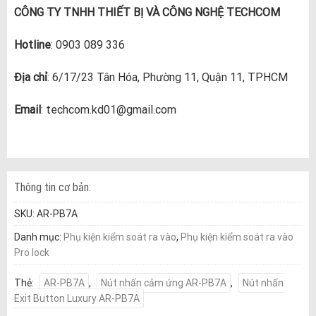
CÔNG TY TNHH THIẾT BỊ VÀ CÔNG NGHỆ TECHCOM
Hotline
: 0903 089 336
Địa chỉ
: 6/17/23 Tân Hóa, Phường 11, Quận 11, TPHCM
Email
: techcom.kd01@gmail.com
Thông tin cơ bản:
SKU:
AR-PB7A
Danh mục:
Phụ kiện kiểm soát ra vào
,
Phụ kiện kiểm soát ra vào
Pro lock
Thẻ:
AR-PB7A
,
Nút nhấn cảm ứng AR-PB7A
,
Nút nhấn
Exit Button Luxury AR-PB7A