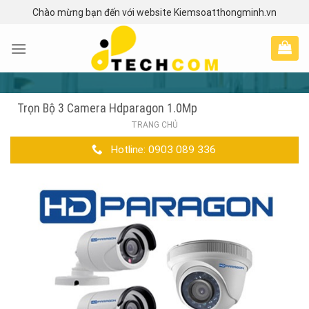
Skip
Chào mừng bạn đến với website Kiemsoatthongminh.vn
to
content
Trọn Bộ 3 Camera Hdparagon 1.0Mp
TRANG CHỦ
Hotline: 0903 089 336