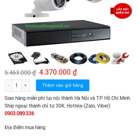
Giá
Giá
4.370.000
₫
5.463.000
₫
gốc
hiện
là:
tại
Trọn Bộ 3 Camera Hdparagon 1.0Mp số lượng
Thêm vào giỏ hàng
5.463.000 ₫.
là:
4.370.000 ₫.
Giao hàng miễn phí tại nội thành Hà Nội và TP. Hồ Chí Minh.
Ship ngoại thành chỉ từ 30K. Hotline (Zalo, Viber):
0903.089.336
Địa điểm mua hàng: