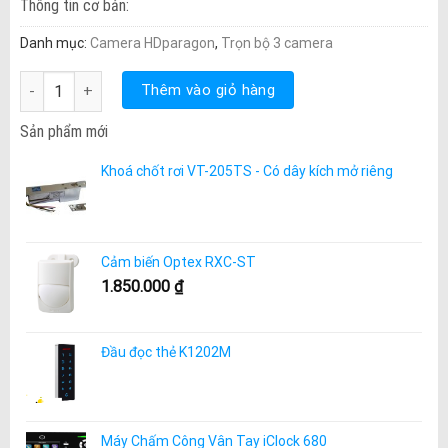
Thông tin cơ bản:
Danh mục:
Camera HDparagon
,
Trọn bộ 3 camera
Trọn Bộ 3 Camera Hdparagon 1.0Mp số lượng
Thêm vào giỏ hàng
Sản phẩm mới
Khoá chốt rơi VT-205TS - Có dây kích mở riêng
Cảm biến Optex RXC-ST
1.850.000
₫
Đầu đọc thẻ K1202M
Máy Chấm Công Vân Tay iClock 680