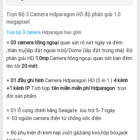
Trọn Bộ 3 Camera Hdparagon HD độ phân giải 1.0
megapixel
Trọn bộ 3 camera
Hdparagon bao gồm:
+
03 camera hồng ngoại
quan sát rõ nét ngày và đêm
,thân trụ(lắp đặt ngoài trời)/Dome (lắp đặt trong nhà) .Độ
phân giải HD
1.0mp
.Camera hồng ngoại quan sát ban đêm
lên tới
20 mét.
+
0
1 đầu
ghi hình
Camera Hdparagon HD (5 in 1 )
4 kênh
+1 kênh IP
.Tích hợp
tên miền miễn phí Hdparagon
trọn
đời sản phẩm.
+ 01 Ổ cứng chính hãng Seagate lưu trữ 5-7 ngày
+ 03 nguồn camera điện tử chống sốc điện
+ Bộ phụ kiện đi kèm:nẹp ,ruột gà,băng keo,hộp box,jack