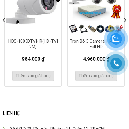
HDS-1885DTVI-IR(HD-TVI
Trọn Bộ 3 Camera Hikvision
2M)
Full HD
984.000
₫
4.960.000
₫
Thêm vào giỏ hàng
Thêm vào giỏ hàng
.000 ₫.
LIÊN HỆ
Số 6/17/23 Tân Hóa, Phường 11, Quận 11, TPHCM