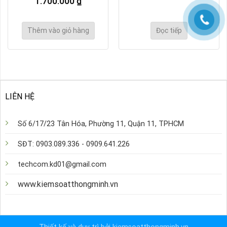
1.700.000
₫
Thêm vào giỏ hàng
Đọc tiếp
LIÊN HỆ
Số 6/17/23 Tân Hóa, Phường 11, Quận 11, TPHCM
SĐT: 0903.089.336 - 0909.641.226
techcom.kd01@gmail.com
www.kiemsoatthongminh.vn