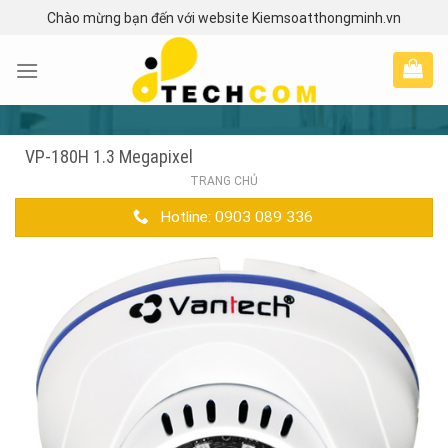
Skip
Chào mừng bạn đến với website Kiemsoatthongminh.vn
to
content
VP-180H 1.3 Megapixel
TRANG CHỦ
Hotline: 0903 089 336