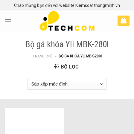
Skip
Chào mừng bạn đến với website Kiemsoatthongminh.vn
to
content
Bộ gá khóa Yli MBK-280I
TRANG CHỦ
»
BỘ GÁ KHÓA YLI MBK-280I
BỘ LỌC