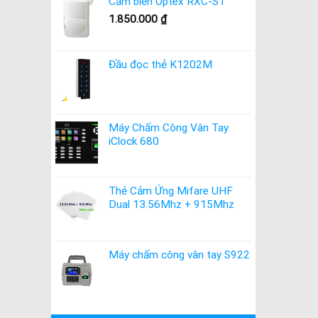
Cảm biến Optex RXC-ST
1.850.000
₫
Đầu đọc thẻ K1202M
Máy Chấm Công Vân Tay
iClock 680
Thẻ Cảm Ứng Mifare UHF
Dual 13.56Mhz + 915Mhz
Máy chấm công vân tay S922