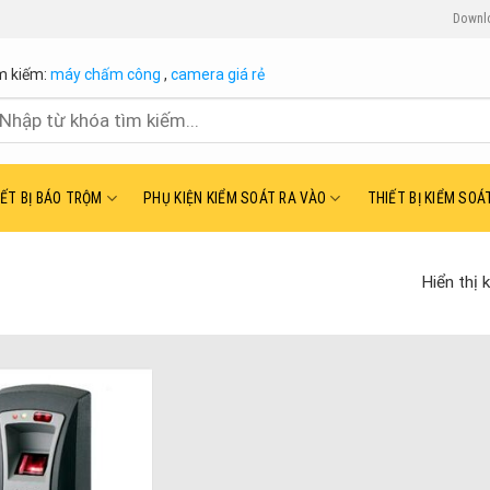
Downl
m kiếm:
máy chấm công
,
camera giá rẻ
ìm
ếm:
IẾT BỊ BÁO TRỘM
PHỤ KIỆN KIỂM SOÁT RA VÀO
THIẾT BỊ KIỂM SOÁ
Hiển thị 