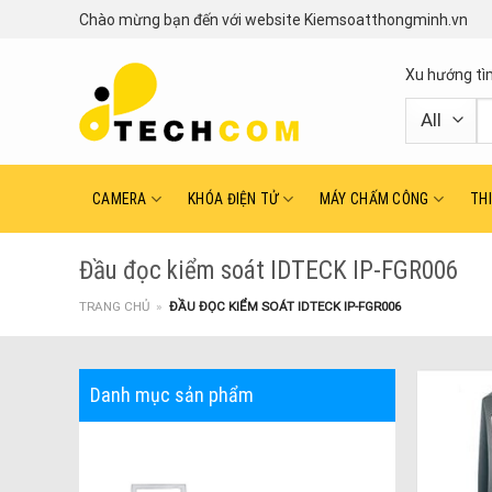
Skip
Chào mừng bạn đến với website Kiemsoatthongminh.vn
to
content
Xu hướng tì
T
ki
CAMERA
KHÓA ĐIỆN TỬ
MÁY CHẤM CÔNG
TH
Đầu đọc kiểm soát IDTECK IP-FGR006
TRANG CHỦ
»
ĐẦU ĐỌC KIỂM SOÁT IDTECK IP-FGR006
Danh mục sản phẩm