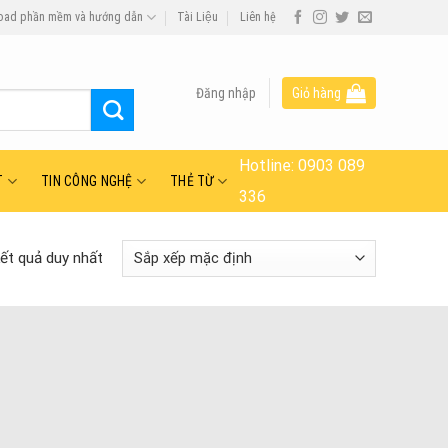
oad phần mềm và hướng dẫn
Tài Liệu
Liên hệ
Đăng nhập
Giỏ hàng
Hotline:
0903 089
T
TIN CÔNG NGHỆ
THẺ TỪ
336
kết quả duy nhất