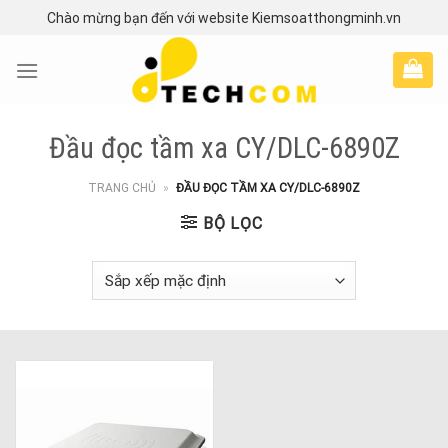
Skip
Chào mừng bạn đến với website Kiemsoatthongminh.vn
to
content
Đầu đọc tầm xa CY/DLC-6890Z
TRANG CHỦ
»
ĐẦU ĐỌC TẦM XA CY/DLC-6890Z
BỘ LỌC