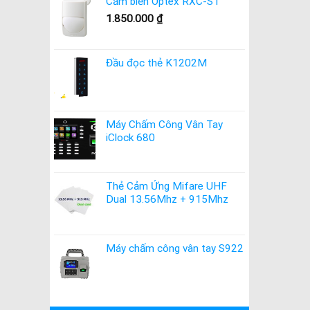
Cảm biến Optex RXC-ST
1.850.000
₫
Đầu đọc thẻ K1202M
Máy Chấm Công Vân Tay
iClock 680
Thẻ Cảm Ứng Mifare UHF
Dual 13.56Mhz + 915Mhz
Máy chấm công vân tay S922