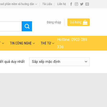
oad phần mềm và hướng dẫn
Tài Liệu
Liên hệ
Đăng nhập
Giỏ hàng
Hotline:
0903 089
T
TIN CÔNG NGHỆ
THẺ TỪ
336
kết quả duy nhất