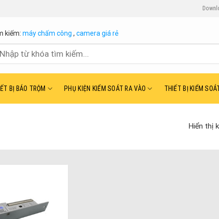
Downl
m kiếm:
máy chấm công
,
camera giá rẻ
ìm
ếm:
IẾT BỊ BÁO TRỘM
PHỤ KIỆN KIỂM SOÁT RA VÀO
THIẾT BỊ KIỂM SOÁ
Hiển thị 