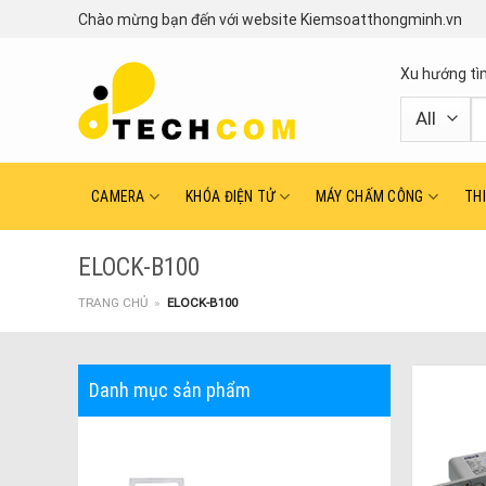
Skip
Chào mừng bạn đến với website Kiemsoatthongminh.vn
to
content
Xu hướng tì
T
ki
CAMERA
KHÓA ĐIỆN TỬ
MÁY CHẤM CÔNG
TH
ELOCK-B100
TRANG CHỦ
»
ELOCK-B100
Danh mục sản phẩm