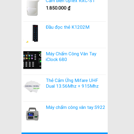
Cảm biến Optex RXC-ST
1.850.000
₫
Đầu đọc thẻ K1202M
Máy Chấm Công Vân Tay
iClock 680
Thẻ Cảm Ứng Mifare UHF
Dual 13.56Mhz + 915Mhz
Máy chấm công vân tay S922