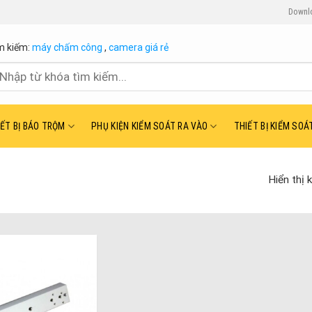
Downl
m kiếm:
máy chấm công
,
camera giá rẻ
ìm
ếm:
IẾT BỊ BÁO TRỘM
PHỤ KIỆN KIỂM SOÁT RA VÀO
THIẾT BỊ KIỂM SOÁ
Hiển thị 