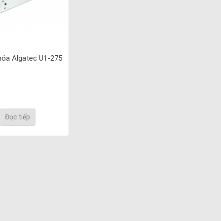
hóa Algatec U1-275
Đọc tiếp