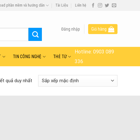
oad phần mềm và hướng dẫn
Tài Liệu
Liên hệ
Đăng nhập
Giỏ hàng
Hotline:
0903 089
T
TIN CÔNG NGHỆ
THẺ TỪ
336
kết quả duy nhất