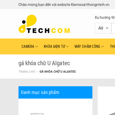
Skip
Chào mừng bạn đến với website Kiemsoatthongminh.vn
to
content
Xu hướng tì
T
ki
CAMERA
KHÓA ĐIỆN TỬ
MÁY CHẤM CÔNG
TH
gá khóa chữ U Algatec
TRANG CHỦ
»
GÁ KHÓA CHỮ U ALGATEC
Danh mục sản phẩm