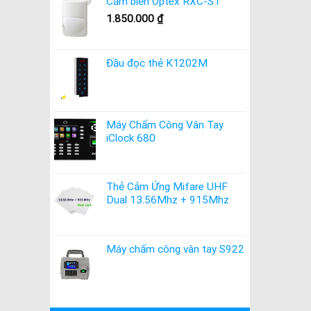
Cảm biến Optex RXC-ST
1.850.000
₫
Đầu đọc thẻ K1202M
Máy Chấm Công Vân Tay
iClock 680
Thẻ Cảm Ứng Mifare UHF
Dual 13.56Mhz + 915Mhz
Máy chấm công vân tay S922