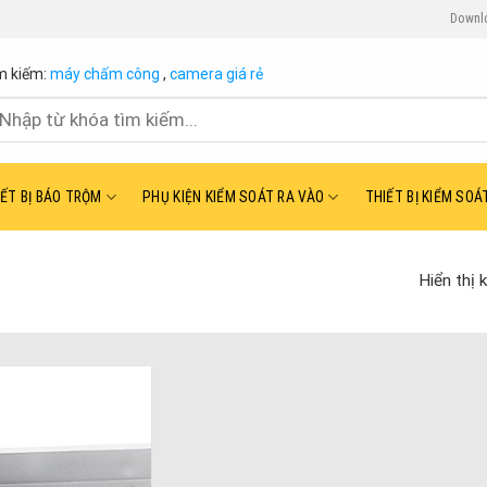
Downl
m kiếm:
máy chấm công
,
camera giá rẻ
ìm
ếm:
IẾT BỊ BÁO TRỘM
PHỤ KIỆN KIỂM SOÁT RA VÀO
THIẾT BỊ KIỂM SOÁ
Hiển thị 