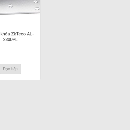
 khóa ZkTeco AL-
280DPL
Đọc tiếp