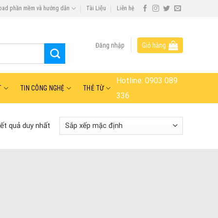
oad phần mềm và hướng dẫn
Tài Liệu
Liên hệ
Đăng nhập
Giỏ hàng
Hotline:
0903 089
T
TIN CÔNG NGHỆ
THẺ TỪ
336
kết quả duy nhất