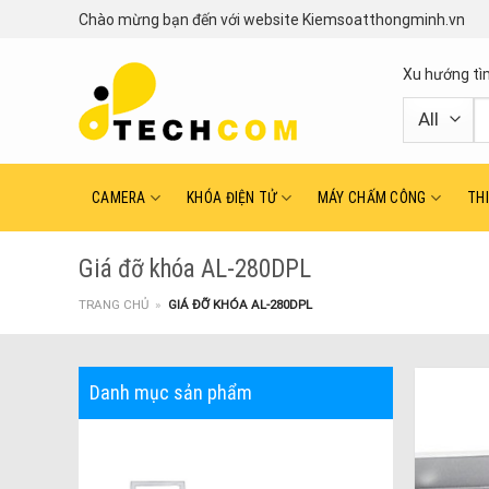
Skip
Chào mừng bạn đến với website Kiemsoatthongminh.vn
to
content
Xu hướng tì
T
ki
CAMERA
KHÓA ĐIỆN TỬ
MÁY CHẤM CÔNG
TH
Giá đỡ khóa AL-280DPL
TRANG CHỦ
»
GIÁ ĐỠ KHÓA AL-280DPL
Danh mục sản phẩm