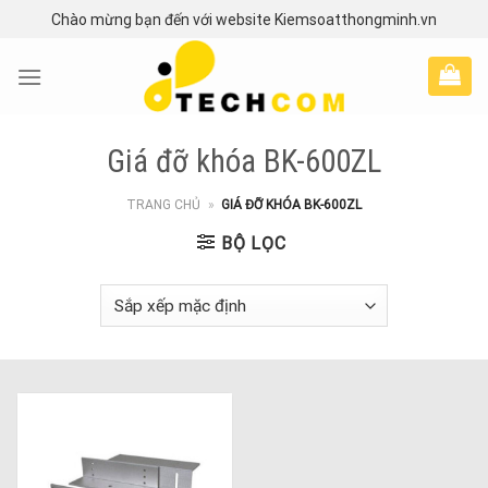
Skip
Chào mừng bạn đến với website Kiemsoatthongminh.vn
to
content
Giá đỡ khóa BK-600ZL
TRANG CHỦ
»
GIÁ ĐỠ KHÓA BK-600ZL
BỘ LỌC