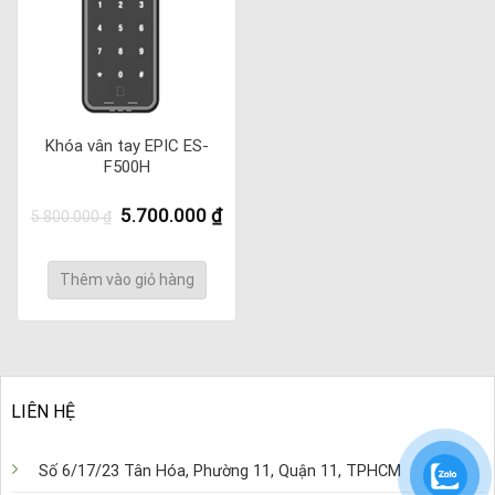
Khóa vân tay EPIC ES-
F500H
Giá
Giá
5.700.000
₫
5.800.000
₫
gốc
hiện
là:
tại
5.800.000 ₫.
là:
Thêm vào giỏ hàng
5.700.000 ₫.
LIÊN HỆ
Số 6/17/23 Tân Hóa, Phường 11, Quận 11, TPHCM