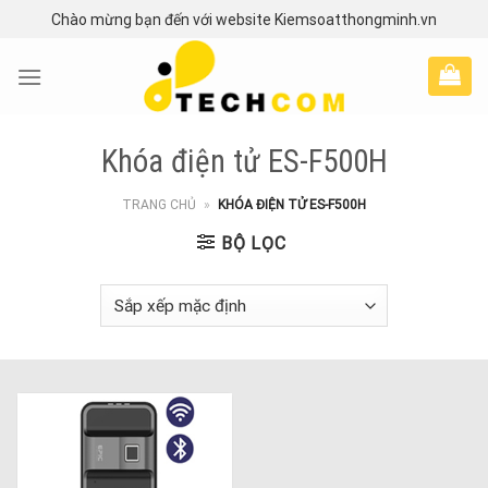
Skip
Chào mừng bạn đến với website Kiemsoatthongminh.vn
to
content
Khóa điện tử ES-F500H
TRANG CHỦ
»
KHÓA ĐIỆN TỬ ES-F500H
BỘ LỌC