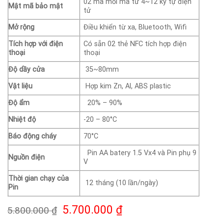
02 mã mỗi mã từ 4~12 ký tự điện
Mật mã bảo mật
tử
Mở rộng
Điều khiển từ xa, Bluetooth, Wifi
Tích hợp với điện
Có sẵn 02 thẻ NFC tích hợp điện
thoại
thoại
Độ dầy cửa
35~80mm
Vật liệu
Hợp kim Zn, Al, ABS plastic
Độ ẩm
20% – 90%
Nhiệt độ
-20 – 80°C
Báo động cháy
70°C
Pin AA batery 1.5 Vx4 và Pin phụ 9
Nguồn điện
V
Thời gian chạy của
12 tháng (10 lần/ngày)
Pin
Giá
Giá
5.700.000
₫
5.800.000
₫
gốc
hiện