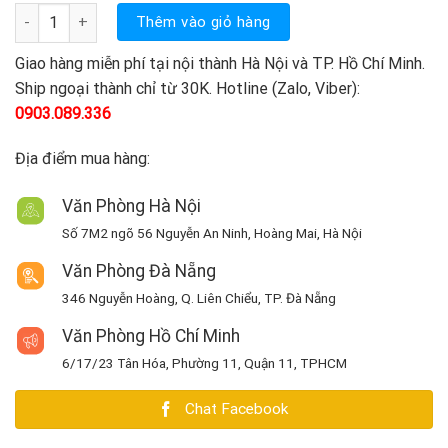
là:
tại
Khóa vân tay EPIC ES-F500H số lượng
Thêm vào giỏ hàng
5.800.000 ₫.
là:
5.700.000 ₫.
Giao hàng miễn phí tại nội thành Hà Nội và TP. Hồ Chí Minh.
Ship ngoại thành chỉ từ 30K. Hotline (Zalo, Viber):
0903.089.336
Địa điểm mua hàng:
Văn Phòng Hà Nội
Số 7M2 ngõ 56 Nguyễn An Ninh, Hoàng Mai, Hà Nội
Văn Phòng Đà Nẵng
346 Nguyễn Hoàng, Q. Liên Chiểu, TP. Đà Nẵng
Văn Phòng Hồ Chí Minh
6/17/23 Tân Hóa, Phường 11, Quận 11, TPHCM
Chat Facebook