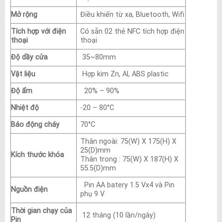
Mở rộng
Điều khiển từ xa, Bluetooth, Wifi
Tích hợp với điện
Có sẵn 02 thẻ NFC tích hợp điện
thoại
thoại
Độ dầy cửa
35~80mm
Vật liệu
Hợp kim Zn, Al, ABS plastic
Độ ẩm
20% – 90%
Nhiệt độ
-20 – 80°C
Báo động cháy
70°C
Thân ngoài: 75(W) X 175(H) X
25(D)mm
Kích thước khóa
Thân trong : 75(W) X 187(H) X
55.5(D)mm
Pin AA batery 1.5 Vx4 và Pin
Nguồn điện
phụ 9 V
Thời gian chạy của
12 tháng (10 lần/ngày)
Pin