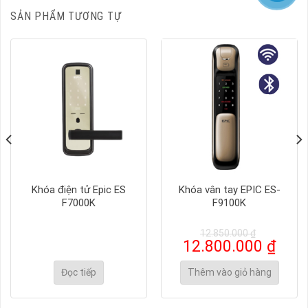
SẢN PHẨM TƯƠNG TỰ
Khóa điện tử Epic ES
Khóa vân tay EPIC ES-
F7000K
F9100K
12.850.000
₫
Giá
Giá
12.800.000
₫
gốc
hiện
là:
tại
Đọc tiếp
Thêm vào giỏ hàng
12.850.000 ₫.
là:
00.000 ₫.
12.80