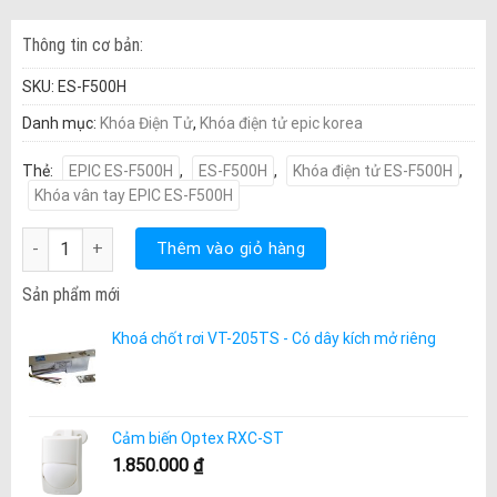
Thông tin cơ bản:
SKU:
ES-F500H
Danh mục:
Khóa Điện Tử
,
Khóa điện tử epic korea
Thẻ:
EPIC ES-F500H
,
ES-F500H
,
Khóa điện tử ES-F500H
,
Khóa vân tay EPIC ES-F500H
Khóa vân tay EPIC ES-F500H số lượng
Thêm vào giỏ hàng
Sản phẩm mới
Khoá chốt rơi VT-205TS - Có dây kích mở riêng
Cảm biến Optex RXC-ST
1.850.000
₫