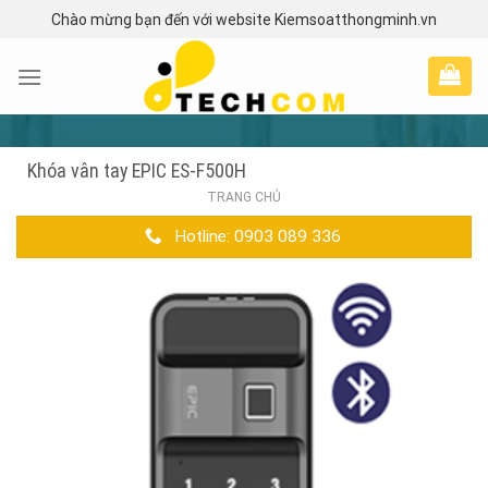
Skip
Chào mừng bạn đến với website Kiemsoatthongminh.vn
to
content
Khóa vân tay EPIC ES-F500H
TRANG CHỦ
Hotline: 0903 089 336