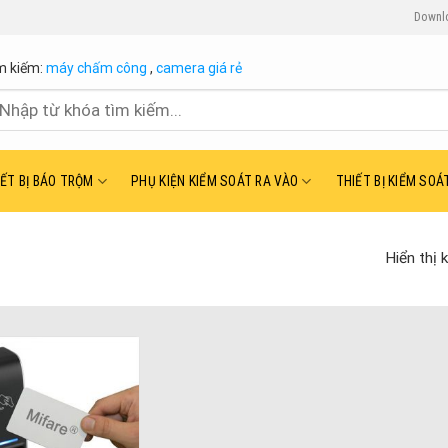
Downl
m kiếm:
máy chấm công
,
camera giá rẻ
ìm
ếm:
IẾT BỊ BÁO TRỘM
PHỤ KIỆN KIỂM SOÁT RA VÀO
THIẾT BỊ KIỂM SOÁ
Hiển thị 