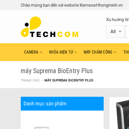
Skip
Chào mừng bạn đến với website Kiemsoatthongminh.vn
to
content
Xu hướng tì
T
ki
CAMERA
KHÓA ĐIỆN TỬ
MÁY CHẤM CÔNG
TH
máy Suprema BioEntry Plus
TRANG CHỦ
»
MÁY SUPREMA BIOENTRY PLUS
Danh mục sản phẩm