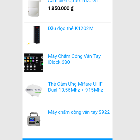
Cảm biến Optex RXC-ST
1.850.000
₫
Đầu đọc thẻ K1202M
Máy Chấm Công Vân Tay
iClock 680
Thẻ Cảm Ứng Mifare UHF
Dual 13.56Mhz + 915Mhz
Máy chấm công vân tay S922