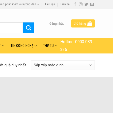
oad phần mềm và hướng dẫn
Tài Liệu
Liên hệ
Đăng nhập
Giỏ hàng
Hotline:
0903 089
T
TIN CÔNG NGHỆ
THẺ TỪ
336
kết quả duy nhất