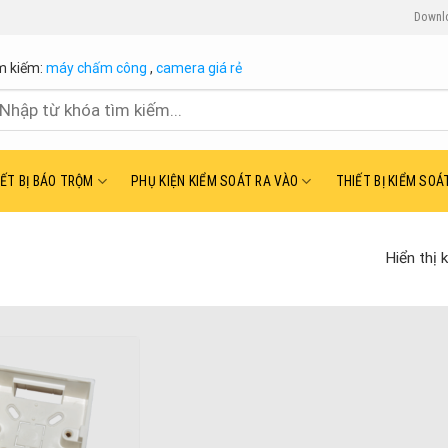
Downl
m kiếm:
máy chấm công
,
camera giá rẻ
ìm
ếm:
IẾT BỊ BÁO TRỘM
PHỤ KIỆN KIỂM SOÁT RA VÀO
THIẾT BỊ KIỂM SOÁ
Hiển thị 