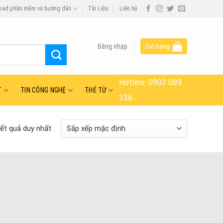
oad phần mềm và hướng dẫn
Tài Liệu
Liên hệ
Đăng nhập
Giỏ hàng
Hotline:
0903 089
T
TIN CÔNG NGHỆ
THẺ TỪ
336
kết quả duy nhất