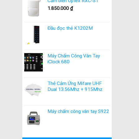
Cảm biến Optex RXC-ST
1.850.000
₫
Đầu đọc thẻ K1202M
Máy Chấm Công Vân Tay
iClock 680
Thẻ Cảm Ứng Mifare UHF
Dual 13.56Mhz + 915Mhz
Máy chấm công vân tay S922