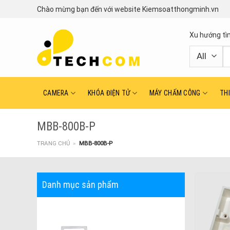
Skip
Chào mừng bạn đến với website Kiemsoatthongminh.vn
to
content
Xu hướng tì
T
ki
CAMERA
KHÓA ĐIỆN TỬ
MÁY CHẤM CÔNG
TH
MBB-800B-P
TRANG CHỦ
»
MBB-800B-P
Danh mục sản phẩm