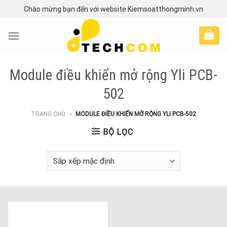
Skip
Chào mừng bạn đến với website Kiemsoatthongminh.vn
to
content
Module điều khiển mở rộng Yli PCB-
502
TRANG CHỦ
»
MODULE ĐIỀU KHIỂN MỞ RỘNG YLI PCB-502
BỘ LỌC