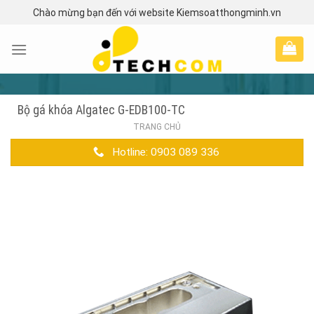
Skip
Chào mừng bạn đến với website Kiemsoatthongminh.vn
to
content
Bộ gá khóa Algatec G-EDB100-TC
TRANG CHỦ
Hotline: 0903 089 336