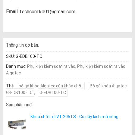
Email
: techcom.kd01@gmail.com
Thông tin cơ bản:
SKU:
G-EDB100-TC
Danh mục:
Phụ kiện kiểm soát ra vào
,
Phụ kiện kiểm soát ra vào
Algatec
Thẻ:
bộ gá khóa Algatec của khóa chốt
,
Bộ gá khóa Algatec
G-EDB100-TC
,
G-EDB100-TC
Sản phẩm mới
Khoá chốt rơi VT-205TS - Có dây kích mở riêng