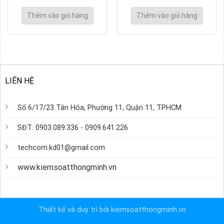
là:
tại
980.000 ₫.
là:
Thêm vào giỏ hàng
Thêm vào giỏ hàng
900.000 ₫.
LIÊN HỆ
Số 6/17/23 Tân Hóa, Phường 11, Quận 11, TPHCM
SĐT: 0903.089.336 - 0909.641.226
techcom.kd01@gmail.com
www.kiemsoatthongminh.vn
Thiết kế và duy trì bởi kiemsoatthongminh.vn