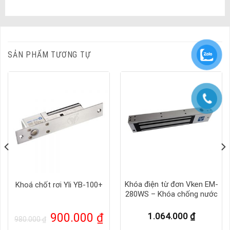
SẢN PHẨM TƯƠNG TỰ
Khóa điện từ đơn Vken EM-
Khoá chốt rơi Yli YB-100+
280WS – Khóa chống nước
Giá
Giá
900.000
₫
1.064.000
₫
980.000
₫
gốc
hiện