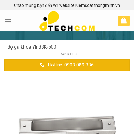
Skip
Chào mừng bạn đến với website Kiemsoatthongminh.vn
to
content
Bộ gá khóa Yli BBK-500
TRANG CHỦ
Hotline: 0903 089 336