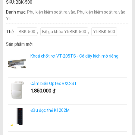
SKU:
BBK-500
Danh mục:
Phụ kiện kiểm soát ra vào
,
Phụ kiện kiểm soát ra vào
Yli
Thẻ:
BBK-500
,
Bộ gá khóa Yli BBK-500
,
Yli BBK-500
Sản phẩm mới
Khoá chốt rơi VT-205TS - Có dây kích mở riêng
Cảm biến Optex RXC-ST
1.850.000
₫
Đầu đọc thẻ K1202M