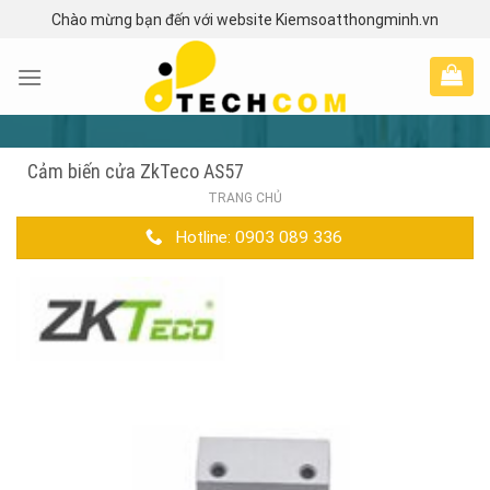
Skip
Chào mừng bạn đến với website Kiemsoatthongminh.vn
to
content
Cảm biến cửa ZkTeco AS57
TRANG CHỦ
Hotline: 0903 089 336