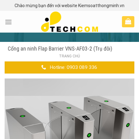
Skip
Chào mừng bạn đến với website Kiemsoatthongminh.vn
to
content
Cổng an ninh Flap Barrier VNS-AF03-2 (Trụ đôi)
TRANG CHỦ
Hotline: 0903 089 336