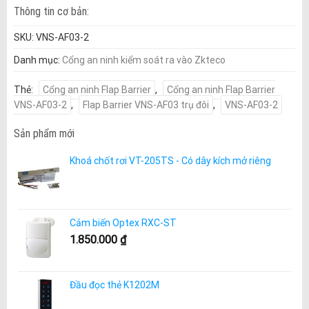
Thông tin cơ bản:
SKU:
VNS-AF03-2
Danh mục:
Cổng an ninh kiểm soát ra vào Zkteco
Thẻ:
Cổng an ninh Flap Barrier
,
Cổng an ninh Flap Barrier
VNS-AF03-2
,
Flap Barrier VNS-AF03 trụ đôi
,
VNS-AF03-2
Sản phẩm mới
Khoá chốt rơi VT-205TS - Có dây kích mở riêng
Cảm biến Optex RXC-ST
1.850.000
₫
Đầu đọc thẻ K1202M