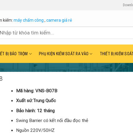
Downl
m kiếm:
máy chấm công
,
camera giá rẻ
ìm
ếm:
IẾT BỊ BÁO TRỘM
PHỤ KIỆN KIỂM SOÁT RA VÀO
THIẾT BỊ KIỂM SOÁ
7B
Mã hàng: VNS-B07B
Xuất sứ:Trung Quốc
Bảo hành: 12 tháng
Swing Barrier có kết nối đầu đọc thẻ
Nguồn 220V/50HZ