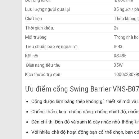
Độ rộng lối đi:
≤ 600 mm
Lưu lượng người qua lại
35 người / p
Chất liệu
Thép không g
Thời gian khóa:
2s
Môi trường
Trong nhà ho
Tiêu chuẩn bảo vệ ngoài rời
IP43
Kết nối
RS485
Điện năng tiêu thụ
35W
Kích thước trụ đơn
1000x280x
Ưu điểm cổng Swing Barrier VNS-B0
Cổng được làm bằng thép không gỉ, thiết kế mới và l
Chống thấm, kem chống nắng, chống nhiệt độ, chống 
Đèn chỉ thị Đèn đỏ và xanh lá cây nhắc nhở thông tin
Với nhiều chế độ hoạt động bạn có thể chọn, bạn có 