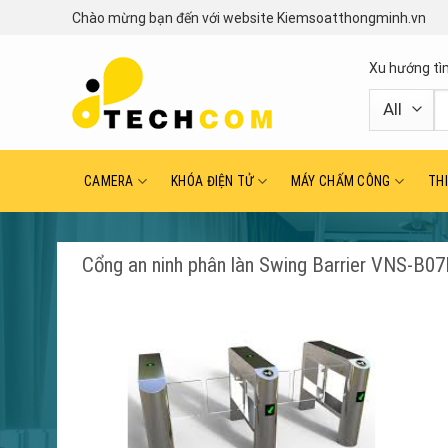
Skip
Chào mừng bạn đến với website Kiemsoatthongminh.vn
to
content
Xu hướng tì
T
ki
CAMERA
KHÓA ĐIỆN TỬ
MÁY CHẤM CÔNG
TH
Cổng an ninh phân làn Swing Barrier VNS-B0