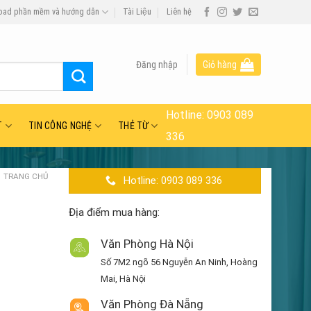
oad phần mềm và hướng dẫn
Tài Liệu
Liên hệ
Đăng nhập
Giỏ hàng
Hotline:
0903 089
T
TIN CÔNG NGHỆ
THẺ TỪ
336
TRANG CHỦ
Hotline: 0903 089 336
Địa điểm mua hàng:
Văn Phòng Hà Nội
Số 7M2 ngõ 56 Nguyễn An Ninh, Hoàng
Mai, Hà Nội
Văn Phòng Đà Nẵng