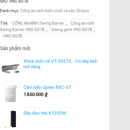
SKU:
VNS-B07B
Danh mục:
Cổng an ninh kiểm soát ra vào Zkteco
Thẻ:
CỔNG AN NINH Swing Barrier
,
Cổng an ninh
Swing Barrier VNS-B07B
,
Swing gate VNS-B07B
,
VNS-B07B
Sản phẩm mới
Khoá chốt rơi VT-205TS - Có dây kích
mở riêng
Cảm biến Optex RXC-ST
1.850.000
₫
Đầu đọc thẻ K1202M