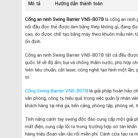
Mô tả
Hướng dẫn thanh toán
Cổng an ninh Swing Barrier VNS-B07B
là cổng an ninh 
nối đầu đọc thẻ được làm bằng thép không gỉ,
đang đượ
cao, do được chế tạo bằng máy theo khuôn mẫu nên tấ
ổn định.
Cổng an ninh Swing Barrier VNS-B07B tất cả đều được 
quốc tế về độ ẩm, bụi và chống thấm nước, phù hợp cho 
trên tiêu chuẩn, cắt laser, công nghệ tạo hình một lần, 
trì
Cổng Swing Barrier VNS-B07B
là giải pháp hoàn hảo ch
văn phòng, công ty, hiệu quả trong việc quản lý nhân vi
khách hàng tại nhà ga, bến cảng, phòng tập, phòng vé,
Tính năng cánh tay swing độc đáo cung cấp một giải p
mất điện, cung cấp lối ra trong trường hợp sơ tán khẩn
hàng triệu đoạn văn rắc rối miễn phí. Cánh cửa tạo ra 