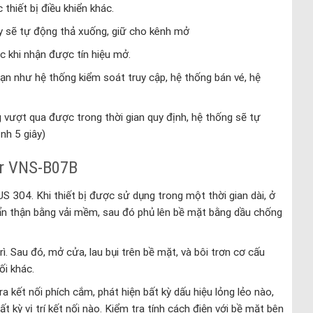
 thiết bị điều khiển khác.
y sẽ tự động thả xuống, giữ cho kênh mở
c khi nhận được tín hiệu mở.
ạn như hệ thống kiểm soát truy cập, hệ thống bán vé, hệ
 vượt qua được trong thời gian quy định, hệ thống sẽ tự
nh 5 giây)
er VNS-B07B
 304. Khi thiết bị được sử dụng trong một thời gian dài, ở
cẩn thận bằng vải mềm, sau đó phủ lên bề mặt bằng dầu chống
ì. Sau đó, mở cửa, lau bụi trên bề mặt, và bôi trơn cơ cấu
ối khác.
a kết nối phích cắm, phát hiện bất kỳ dấu hiệu lỏng lẻo nào,
kỳ vị trí kết nối nào. Kiểm tra tính cách điện với bề mặt bên