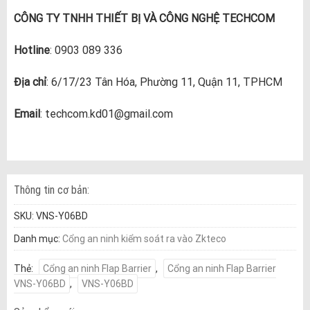
CÔNG TY TNHH THIẾT BỊ VÀ CÔNG NGHỆ TECHCOM
Hotline
: 0903 089 336
Địa chỉ
: 6/17/23 Tân Hóa, Phường 11, Quận 11, TPHCM
Email
: techcom.kd01@gmail.com
Thông tin cơ bản:
SKU:
VNS-Y06BD
Danh mục:
Cổng an ninh kiểm soát ra vào Zkteco
Thẻ:
Cổng an ninh Flap Barrier
,
Cổng an ninh Flap Barrier
VNS-Y06BD
,
VNS-Y06BD