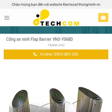
Skip
Chào mừng bạn đến với website Kiemsoatthongminh.vn
to
content
Cổng an ninh Flap Barrier VNS-Y06BD
TRANG CHỦ
Hotline: 0903 089 336