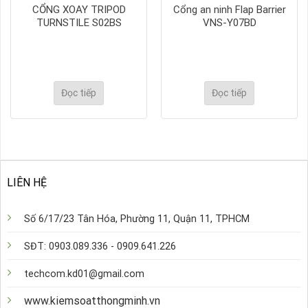
CỔNG XOAY TRIPOD
Cổng an ninh Flap Barrier
TURNSTILE S02BS
VNS-Y07BD
Đọc tiếp
Đọc tiếp
LIÊN HỆ
Số 6/17/23 Tân Hóa, Phường 11, Quận 11, TPHCM
SĐT: 0903.089.336 - 0909.641.226
techcom.kd01@gmail.com
www.kiemsoatthongminh.vn