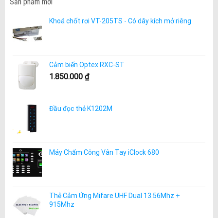
Sản phẩm mới
Khoá chốt rơi VT-205TS - Có dây kích mở riêng
Cảm biến Optex RXC-ST
1.850.000
₫
Đầu đọc thẻ K1202M
Máy Chấm Công Vân Tay iClock 680
Thẻ Cảm Ứng Mifare UHF Dual 13.56Mhz +
915Mhz