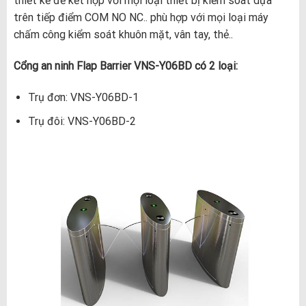
thiết kế để kết hợp với mọi loại thiết bị kiểm soát dựa
trên tiếp điểm COM NO NC.. phù hợp với mọi loại máy
chấm công kiểm soát khuôn mặt, vân tay, thẻ..
Cổng an ninh Flap Barrier VNS-Y06BD có 2 loại:
Trụ đơn: VNS-Y06BD-1
Trụ đôi: VNS-Y06BD-2