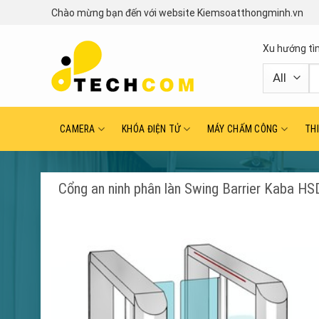
Skip
Chào mừng bạn đến với website Kiemsoatthongminh.vn
to
content
Xu hướng tì
T
ki
CAMERA
KHÓA ĐIỆN TỬ
MÁY CHẤM CÔNG
TH
Cổng an ninh phân làn Swing Barrier Kaba H