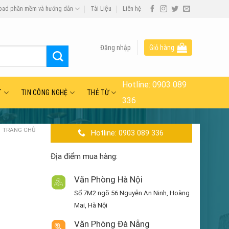
oad phần mềm và hướng dẫn
Tài Liệu
Liên hệ
Đăng nhập
Giỏ hàng
Hotline:
0903 089
T
TIN CÔNG NGHỆ
THẺ TỪ
336
TRANG CHỦ
Hotline: 0903 089 336
Địa điểm mua hàng:
Văn Phòng Hà Nội
Số 7M2 ngõ 56 Nguyễn An Ninh, Hoàng
Mai, Hà Nội
Văn Phòng Đà Nẵng