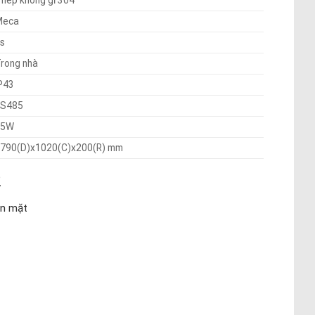
Meca
s
rong nhà
P43
RS485
35W
790(D)x1020(C)x200(R) mm
2
ôn mặt