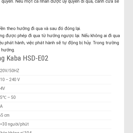
ó quyền. Nếu một cá nhân được ủy quyền đi qua, cánh cửa sẽ
 theo hướng đi qua và sau đó đóng lại.
ng được phép đi qua từ hướng ngược lại. Nếu không ai đi qua
hiệu phát hành, việc phát hành sẽ tự động bị hủy. Trong trường
i hướng.
ing Kaba HSD-E02
220V/50HZ
10 – 240 V
24V
25℃ – 50
2A
65 cm
=30 người/phút
hép không gỉ 304