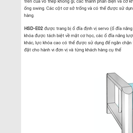
trên của vỏ thép không gỉ; các thành phần điện và cơ k
ống swing. Các cột cơ sở trống và có thể được sử dụn
hàng.
HSD-E02
được trang bị ổ đĩa định vị servo (ổ đĩa năng 
khóa được tách biệt về mặt cơ học, các ổ đĩa năng lư
khác, lực khóa cao có thể được sử dụng để ngăn chặn vi
đặt cho hành vi đơn vị và từng khách hàng cụ thể