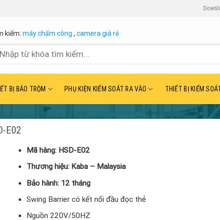
Downl
m kiếm:
máy chấm công
,
camera giá rẻ
ìm
ếm:
IẾT BỊ BÁO TRỘM
PHỤ KIỆN KIỂM SOÁT RA VÀO
THIẾT BỊ KIỂM SOÁ
SD-E02
Mã hàng: HSD-E02
Thương hiệu: Kaba – Malaysia
Bảo hành: 12 tháng
Swing Barrier có kết nối đầu đọc thẻ
Nguồn 220V/50HZ