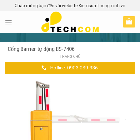
Skip
Chào mừng bạn đến với website Kiemsoatthongminh.vn
to
content
Cổng Barrier tự động BS-7406
TRANG CHỦ
Hotline: 0903 089 336