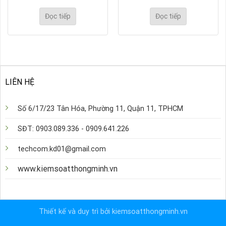
Đọc tiếp
Đọc tiếp
LIÊN HỆ
Số 6/17/23 Tân Hóa, Phường 11, Quận 11, TPHCM
SĐT: 0903.089.336 - 0909.641.226
techcom.kd01@gmail.com
www.kiemsoatthongminh.vn
Thiết kế và duy trì bởi kiemsoatthongminh.vn