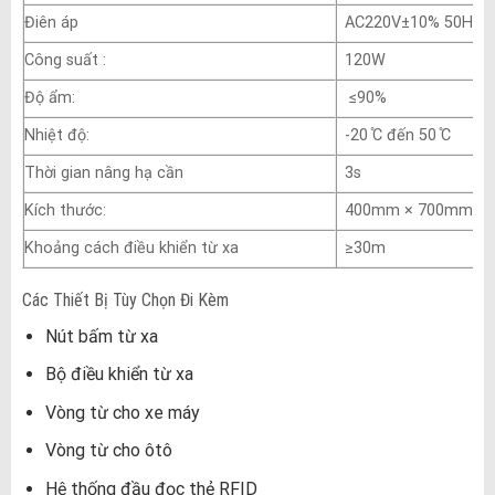
Điên áp
AC220V±10% 50HZ
Công suất :
120W
Độ ẩm:
≤90%
Nhiệt độ:
-20 ̊C đến 50 ̊C
Thời gian nâng hạ cần
3s
Kích thước:
400mm × 700mm ×
Khoảng cách điều khiển từ xa
≥30m
Các Thiết Bị Tùy Chọn Đi Kèm
Nút bấm từ xa
Bộ điều khiển từ xa
Vòng từ cho xe máy
Vòng từ cho ôtô
Hệ thống đầu đọc thẻ RFID