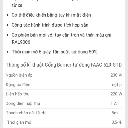
từ xa
Có thể điều khiển bằng tay khi mất điện
Công tắc hành trình được tích hợp sẵn
Có phiên bản mới với tay cần tròn và thân màu ghi
RAL9006
Thời gian mở 6 giây, tần suất sử dụng 50%
Thông số kĩ thuật Cổng Barrier tự động FAAC 620-STD
Nguồn điện áp
230 Vac 
Động cơ điện
một pha, 
Điện hấp thụ
220 W
Dòng điện hấp thụ
1 A
Thanh chắn dài tối đa
5m
Thời gian mở
3,5-4,5 g