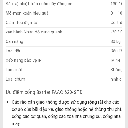
Bảo vệ nhiệt trên cuộn dây động cơ
130 ° C
Mô-men xoắn hiệu quả
0 ÷ 100/
Giảm tốc điện tử
Có thể đ
vận hành Nhiệt độ xung quanh
-20 ° C ÷
Cân nặng
80 kg
Loại dầu
Dầu FAA
Xếp hạng bảo vệ IP
IP 44
Làm mát
Không kh
Loại chùm
hình chữ 
Ưu điểm cổng Barrier FAAC 620-STD
Các rào cản giao thông được sử dụng rộng rãi cho các
cơ sở của bãi đậu xe, giao thông hoặc hệ thống thu phí,
cổng các cơ quan, cổng các tòa nhà chung cư, cổng nhà
máy,…