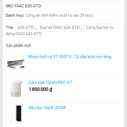
SKU:
FAAC 620-STD
Danh mục:
Cổng an ninh kiểm soát ra vào Zkteco
Thẻ:
620-STD
,
Barrier FAAC 620-STD
,
Cổng Barrier tự
động FAAC 620-STD
Sản phẩm mới
Khoá chốt rơi VT-205TS - Có dây kích mở riêng
Cảm biến Optex RXC-ST
1.850.000
₫
Đầu đọc thẻ K1202M