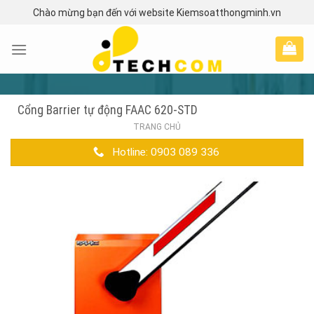
Skip
Chào mừng bạn đến với website Kiemsoatthongminh.vn
to
content
Cổng Barrier tự động FAAC 620-STD
TRANG CHỦ
Hotline: 0903 089 336