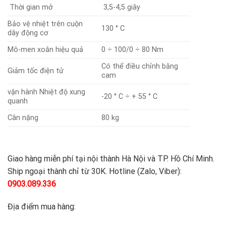
Thời gian mở
3,5-4,5 giây
Bảo vệ nhiệt trên cuộn
130 ° C
dây động cơ
Mô-men xoắn hiệu quả
0 ÷ 100/0 ÷ 80 Nm
Có thể điều chỉnh bằng
Giảm tốc điện tử
cam
vận hành Nhiệt độ xung
-20 ° C ÷ + 55 ° C
quanh
Cân nặng
80 kg
Giao hàng miễn phí tại nội thành Hà Nội và TP. Hồ Chí Minh.
Ship ngoại thành chỉ từ 30K. Hotline (Zalo, Viber):
0903.089.336
Địa điểm mua hàng: