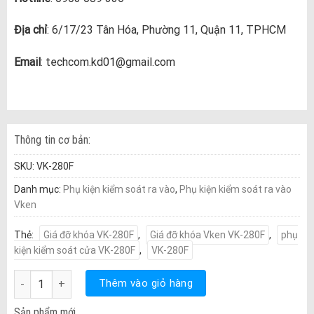
Địa chỉ
: 6/17/23 Tân Hóa, Phường 11, Quận 11, TPHCM
Email
: techcom.kd01@gmail.com
Thông tin cơ bản:
SKU:
VK-280F
Danh mục:
Phụ kiện kiểm soát ra vào
,
Phụ kiện kiểm soát ra vào
Vken
Thẻ:
Giá đỡ khóa VK-280F
,
Giá đỡ khóa Vken VK-280F
,
phụ
kiện kiểm soát cửa VK-280F
,
VK-280F
Giá đỡ khóa Vken VK-280F số lượng
Thêm vào giỏ hàng
Sản phẩm mới