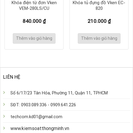
Khóa điện từ đơn Vken
Khóa tủ đựng đồ Vken EC-
VEM-280LS/CU
820
840.000
₫
210.000
₫
Thêm vào giỏ hàng
Thêm vào giỏ hàng
LIÊN HỆ
Số 6/17/23 Tân Hóa, Phường 11, Quận 11, TPHCM
SĐT: 0903.089.336 - 0909.641.226
techcom.kd01@gmail.com
www.kiemsoatthongminh.vn