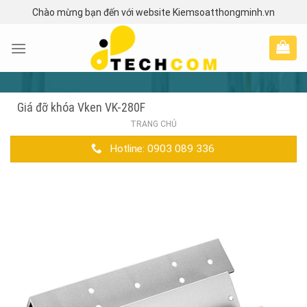
Skip
Chào mừng bạn đến với website Kiemsoatthongminh.vn
to
content
Giá đỡ khóa Vken VK-280F
TRANG CHỦ
Hotline: 0903 089 336