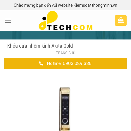
Skip
Chào mừng bạn đến với website Kiemsoatthongminh.vn
to
content
Khóa cửa nhôm kính Akita Gold
TRANG CHỦ
Hotline: 0903 089 336