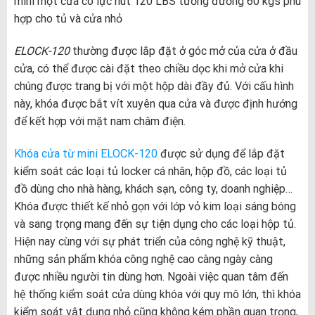
mini một cửa có lực hút 120 LBS tương đương 60 kgs phù
hợp cho tủ và cửa nhỏ
ELOCK-120
thường được lắp đặt ở góc mở của cửa ở đầu
cửa, có thể được cài đặt theo chiều dọc khi mở cửa khi
chúng được trang bị với một hộp dài đầy đủ. Với cấu hình
này, khóa được bắt vít xuyên qua cửa và được định hướng
để kết hợp với mặt nam châm điện.
Khóa cửa từ mini ELOCK-120
được sử dụng để lắp đặt
kiểm soát các loại tủ locker cá nhân, hộp đồ, các loại tủ
đồ dùng cho nhà hàng, khách sạn, công ty, doanh nghiệp…
Khóa được thiết kế nhỏ gọn với lớp vỏ kim loại sáng bóng
và sang trọng mang đến sự tiện dụng cho các loại hộp tủ.
Hiện nay cùng với sự phát triển của công nghệ kỹ thuật,
những sản phẩm khóa công nghệ cao càng ngày càng
được nhiều người tin dùng hơn. Ngoài việc quan tâm đến
hệ thống kiểm soát cửa dùng khóa với quy mô lớn, thì khóa
kiểm soát vật dụng nhỏ cũng không kém phần quan trọng,