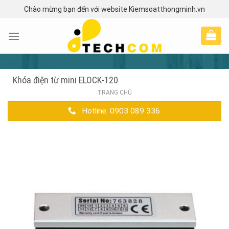
Skip
Chào mừng bạn đến với website Kiemsoatthongminh.vn
to
content
Khóa điện từ mini ELOCK-120
TRANG CHỦ
Hotline: 0903 089 336