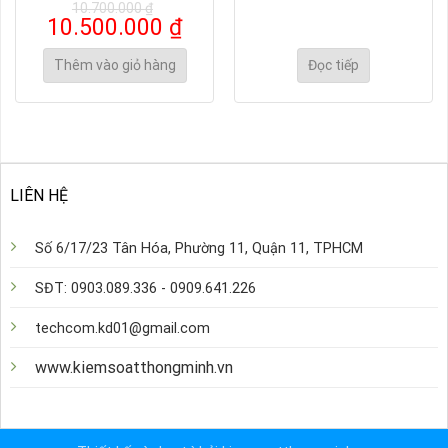
10.700.000
₫
Giá
Giá
10.500.000
₫
gốc
hiện
là:
tại
Thêm vào giỏ hàng
Đọc tiếp
10.700.000 ₫.
là:
10.500.000 ₫.
LIÊN HỆ
Số 6/17/23 Tân Hóa, Phường 11, Quận 11, TPHCM
SĐT: 0903.089.336 - 0909.641.226
techcom.kd01@gmail.com
www.kiemsoatthongminh.vn