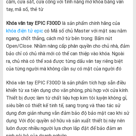
cầm, cửa sắt, cửa cổng với tính năng mở khóa bằng vân
tay, mã số, thẻ từ
Khóa vân tay EPIC F300D
là sản phẩm chính hãng của
khóa điện tử epic
có Mã số chủ Master với mặt sau nằm
ngang, chốt thẳng, cách mở từ bên trong: Bấm nút
Open/Close. Nhầm nâng cấp phân quyền cho chủ nhà, đảm
bảo chỉ có chủ nhà mới có thể can thiệp vào khóa. Ngoài
ra, chủ nhà có thể xoá được từng dấu vân tay riêng biệt
của từng người mà không cần sự có mặt của người đó
Khóa vân tay EPIC F300D là sản phẩm tích hợp sẵn điều
khiển từ xa tiện dụng cho văn phòng, phù hợp với cửa kính.
Thiết bị được làm từ chất liệu hợp kim tôi luyện không gỉ,
siêu bền có thiết kế tinh tế, sang trọng và thao tác sử
dụng đơn giản nhưng vẫn đảm bảo độ bảo mật cao khi sử
dụng. Với độc quyền sở hữu và sản xuất thiết bị này nên
luôn được nhiều người lựa chọn lắp đặt để bảo đảm an
ninh nội bộ của doanh nghiệp…