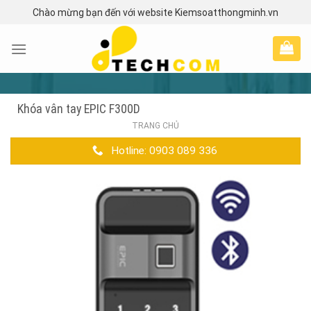
Skip
Chào mừng bạn đến với website Kiemsoatthongminh.vn
to
content
Khóa vân tay EPIC F300D
TRANG CHỦ
Hotline: 0903 089 336