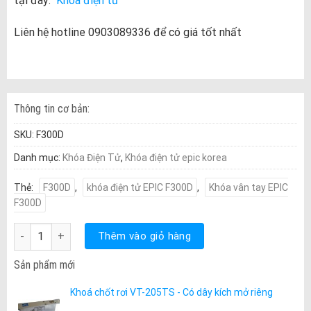
tại đây:
Khóa điện tử
Liên hệ hotline 0903089336 để có giá tốt nhất
Thông tin cơ bản:
SKU:
F300D
Danh mục:
Khóa Điện Tử
,
Khóa điện tử epic korea
Thẻ:
F300D
,
khóa điện tử EPIC F300D
,
Khóa vân tay EPIC
F300D
Khóa vân tay EPIC F300D số lượng
Thêm vào giỏ hàng
Sản phẩm mới
Khoá chốt rơi VT-205TS - Có dây kích mở riêng