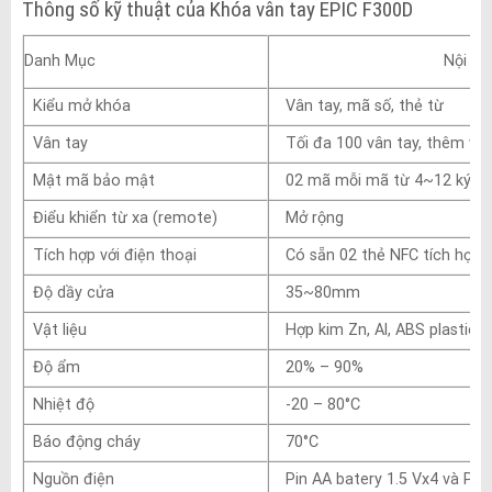
Thông số kỹ thuật của Khóa vân tay EPIC F300D
Danh Mục
Nội Du
Kiểu mở khóa
Vân tay, mã số, thẻ từ
Vân tay
Tối đa 100 vân tay, thêm và 
Mật mã bảo mật
02 mã mỗi mã từ 4~12 ký tự
Điểu khiển từ xa (remote)
Mở rộng
Tích hợp với điện thoại
Có sẵn 02 thẻ NFC tích hợp đ
Độ dầy cửa
35~80mm
Vật liệu
Hợp kim Zn, Al, ABS plastic
Độ ẩm
20% – 90%
Nhiệt độ
-20 – 80°C
Báo động cháy
70°C
Nguồn điện
Pin AA batery 1.5 Vx4 và Pin 