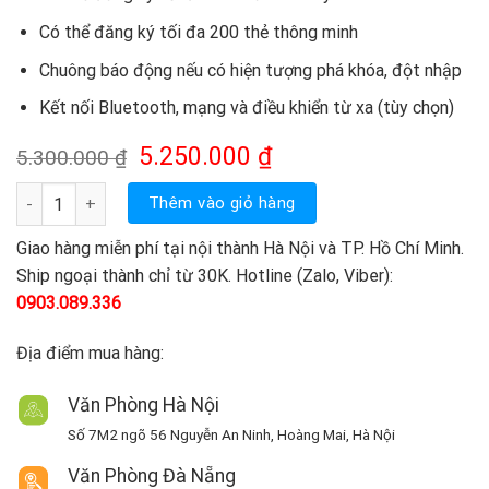
Có thể đăng ký tối đa 200 thẻ thông minh
Chuông báo động nếu có hiện tượng phá khóa, đột nhập
Kết nối Bluetooth, mạng và điều khiển từ xa (tùy chọn)
Giá
Giá
5.250.000
₫
5.300.000
₫
gốc
hiện
là:
tại
Khóa vân tay EPIC F300D số lượng
Thêm vào giỏ hàng
5.300.000 ₫.
là:
5.250.000 ₫.
Giao hàng miễn phí tại nội thành Hà Nội và TP. Hồ Chí Minh.
Ship ngoại thành chỉ từ 30K. Hotline (Zalo, Viber):
0903.089.336
Địa điểm mua hàng:
Văn Phòng Hà Nội
Số 7M2 ngõ 56 Nguyễn An Ninh, Hoàng Mai, Hà Nội
Văn Phòng Đà Nẵng