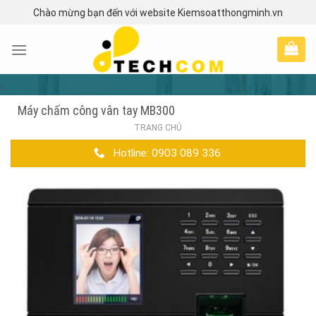
Skip
Chào mừng bạn đến với website Kiemsoatthongminh.vn
to
content
Máy chấm công vân tay MB300
TRANG CHỦ
Hotline: 0903 089 336