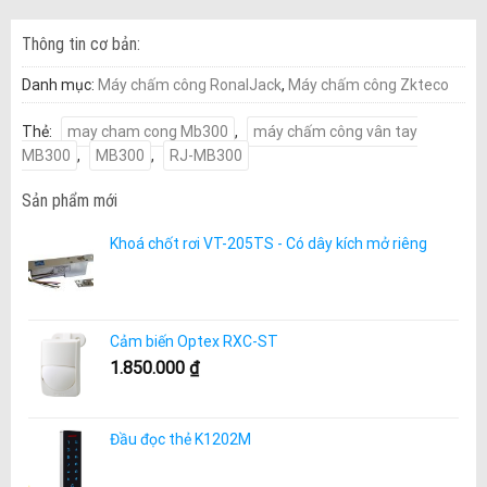
Thông tin cơ bản:
Danh mục:
Máy chấm công RonalJack
,
Máy chấm công Zkteco
Thẻ:
may cham cong Mb300
,
máy chấm công vân tay
MB300
,
MB300
,
RJ-MB300
Sản phẩm mới
Khoá chốt rơi VT-205TS - Có dây kích mở riêng
Cảm biến Optex RXC-ST
1.850.000
₫
Đầu đọc thẻ K1202M