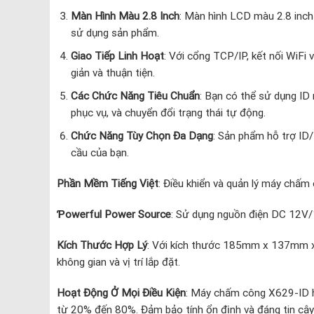
Màn Hình Màu 2.8 Inch
: Màn hình LCD màu 2.8 inch c
sử dụng sản phẩm.
Giao Tiếp Linh Hoạt
: Với cổng TCP/IP, kết nối WiFi 
giản và thuận tiện.
Các Chức Năng Tiêu Chuẩn
: Bạn có thể sử dụng ID
phục vụ, và chuyển đổi trạng thái tự động.
Chức Năng Tùy Chọn Đa Dạng
: Sản phẩm hỗ trợ ID
cầu của bạn.
Phần Mềm Tiếng Việt
: Điều khiển và quản lý máy chấm
Ƥowerful Power Source
: Sử dụng nguồn điện DC 12V/1
Kích Thước Hợp Lý
: Với kích thước 185mm x 137mm x 
không gian và vị trí lắp đặt.
Hoạt Động Ở Mọi Điều Kiện
: Máy chấm công X629-ID h
từ 20% đến 80%. Đảm bảo tính ổn định và đáng tin cậy 