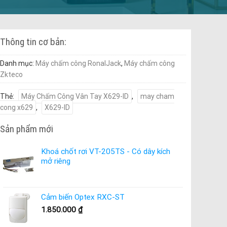
Thông tin cơ bản:
Danh mục:
Máy chấm công RonalJack
,
Máy chấm công
Zkteco
Thẻ:
Máy Chấm Công Vân Tay X629-ID
,
may cham
cong x629
,
X629-ID
Sản phẩm mới
Khoá chốt rơi VT-205TS - Có dây kích
mở riêng
Cảm biến Optex RXC-ST
1.850.000
₫