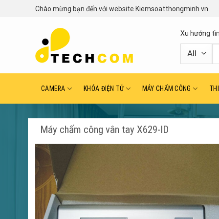
Skip
Chào mừng bạn đến với website Kiemsoatthongminh.vn
to
content
Xu hướng tì
T
ki
CAMERA
KHÓA ĐIỆN TỬ
MÁY CHẤM CÔNG
TH
Máy chấm công vân tay X629-ID