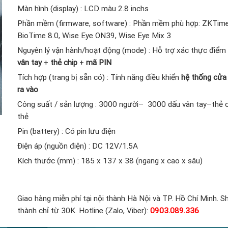
Màn hình (display) : LCD màu 2.8 inchs
Phần mềm (firmware, software) : Phần mềm phù hợp: ZKTime
BioTime 8.0, Wise Eye ON39, Wise Eye Mix 3
Nguyên lý vận hành/hoạt động (mode) : Hỗ trợ xác thực điể
vân tay
+
thẻ chip
+
mã PIN
Tích hợp (trang bị sẵn có) : Tính năng điều khiển
hệ thống cửa
ra vào
Công suất / sản lượng : 3000 người– 3000 dấu vân tay–thẻ c
thẻ
Pin (battery) : Có pin lưu điện
Điện áp (nguồn điện) : DC 12V/1.5A
Kích thước (mm) : 185 x 137 x 38 (ngang x cao x sâu)
Giao hàng miễn phí tại nội thành Hà Nội và TP. Hồ Chí Minh. Sh
thành chỉ từ 30K. Hotline (Zalo, Viber):
0903.089.336