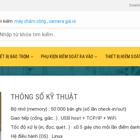
Downl
m kiếm:
máy chấm công
,
camera giá rẻ
ìm
ếm:
IẾT BỊ BÁO TRỘM
PHỤ KIỆN KIỂM SOÁT RA VÀO
THIẾT BỊ KIỂM SOÁ
THÔNG SỐ KỸ THUẬT
Bộ nhớ (memory) : 50.000 bản ghi (số lần check-in/out)
Giao tiếp (cổng, giắc…) : USB host + TCP/IP + WiFi
Tốc độ xử lý (in, đọc, quét…) : ≤0.5 giây cho mỗi lần điểm danh
Hệ điều hành (OS) : Linux