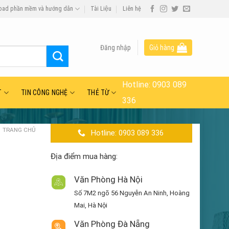
oad phần mềm và hướng dẫn
Tài Liệu
Liên hệ
Đăng nhập
Giỏ hàng
Hotline:
0903 089
T
TIN CÔNG NGHỆ
THẺ TỪ
336
TRANG CHỦ
Hotline: 0903 089 336
Địa điểm mua hàng:
Văn Phòng Hà Nội
Số 7M2 ngõ 56 Nguyễn An Ninh, Hoàng
Mai, Hà Nội
Văn Phòng Đà Nẵng