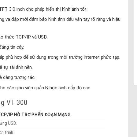
 3.0 inch cho phép hiển thị hình ảnh tốt.
g va đập mới đảm bảo hình ảnh dấu vân tay rõ ràng và hiệu
iao thức TCP/IP và USB.
áng tin cậy.
p phù hợp để sử dụng trong môi trường internet phức tạp.
 tự tải ảnh nền.
ễ dàng tương tác.
cho các giáo viên quản lý học sinh cấp độ cao
ng VT 300
TCP/IP HỖ TRỢ PHÂN ĐOẠN MẠNG.
ằng USB.
ịch trình.