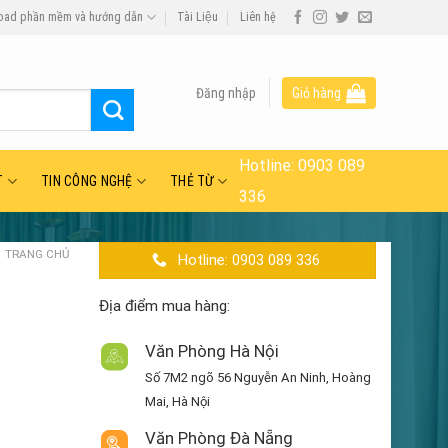
oad phần mềm và hướng dẫn
Tài Liệu
Liên hệ
Đăng nhập
Giỏ hàng
Hotline:
0903 089
T
TIN CÔNG NGHỆ
THẺ TỪ
336
TRANG CHỦ
Hotline: 0903 089 336
Địa điểm mua hàng:
Văn Phòng Hà Nội
Số 7M2 ngõ 56 Nguyễn An Ninh, Hoàng
Mai, Hà Nội
Văn Phòng Đà Nẵng