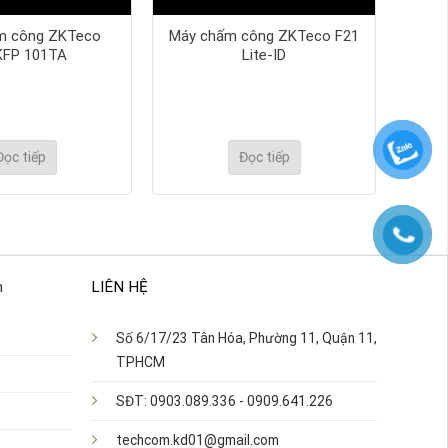
m công ZKTeco
Máy chấm công ZKTeco F21
KFP 101TA
Lite-ID
Đọc tiếp
Đọc tiếp
n
LIÊN HỆ
Số 6/17/23 Tân Hóa, Phường 11, Quận 11,
TPHCM
SĐT: 0903.089.336 - 0909.641.226
techcom.kd01@gmail.com