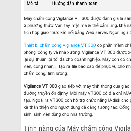
Mô tả
Hướng dẫn thanh toán
Máy chấm công Vigilance VT 300 được đánh giá là sản
3 phương thức: Vân tay, mật mã & thẻ cảm ứng, khả năn
tích hợp giao thức kết nối bằng Web server, Ngôn ngữ 
Thiết bị chấm công Vigilance VT 300
có phần mềm chấm
phòng, công ty và nhà xưởng. Vigilance VT 300 được x
lại sự thuận lợi tối đa cho doanh nghiệp. Máy còn có c
viên, công nhân,… tạo ra file báo cáo để phục vụ cho nh
chấm công, tính lương.
Vigilance VT 300
giao tiếp với máy tính thông qua gia
đường truyền ổn địnhy. Mỗi máy VT300 có địa chỉ MAC
tạp. Ngoài ra VT300 còn hỗ trợ chức năng U-disk cho p
kế thân thiện cho người dùng dễ dàng tương tác. Cổng kết 
sinh, sinh viên dùng cho nhà trường.
Tính năng của Máy chấm công Vigil