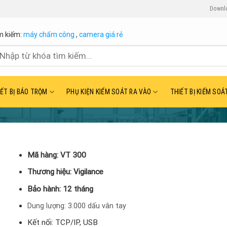
Downl
m kiếm:
máy chấm công
,
camera giá rẻ
ìm
ếm:
IẾT BỊ BÁO TRỘM
PHỤ KIỆN KIỂM SOÁT RA VÀO
THIẾT BỊ KIỂM SOÁ
Mã hàng: VT 300
Thương hiệu: Vigilance
Bảo hành: 12 tháng
Dung lượng: 3.000 dấu vân tay
Kết nối: TCP/IP, USB