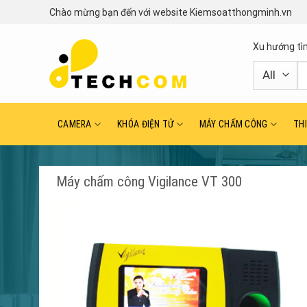
Skip
Chào mừng bạn đến với website Kiemsoatthongminh.vn
to
content
Xu hướng tì
T
ki
CAMERA
KHÓA ĐIỆN TỬ
MÁY CHẤM CÔNG
TH
Máy chấm công Vigilance VT 300