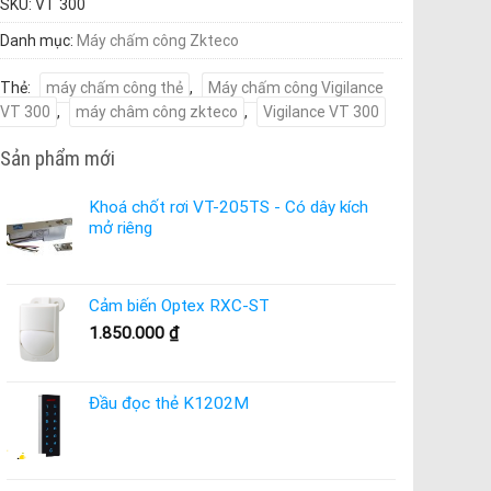
SKU:
VT 300
Danh mục:
Máy chấm công Zkteco
Thẻ:
máy chấm công thẻ
,
Máy chấm công Vigilance
VT 300
,
máy châm công zkteco
,
Vigilance VT 300
Sản phẩm mới
Khoá chốt rơi VT-205TS - Có dây kích
mở riêng
Cảm biến Optex RXC-ST
1.850.000
₫
Đầu đọc thẻ K1202M