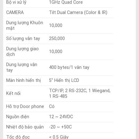
Bộ vi xử lý
1GHz Quad Core
CAMERA
Tilt Dual Camera (Color & IR)
Dung lượng Khuôn
10,000
mặt
Số lượng vân tay
250,000
Dung lượng giao
10,000
dịch
Dung lượng vân
400 bytes/1 vân tay
tay
Màn hình hiển thị
5″ Hiển thị LCD
TCP/IP, 2 RS-232C, 1 Wiegand,
Kết nối
1 RS-485
Hỗ trợ Door phone
Có
Nguồn điện
12 ~ 24VDC
Nhiệt độ bảo quản
-20 ~ +50C
Tốc độ đọc
< 0.5 Giây