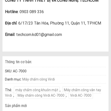
CÔNG TY TNHH THIẾT BỊ VÀ CÔNG NGHỆ TECHCOM
Hotline
: 0903 089 336
Địa chỉ
: 6/17/23 Tân Hóa, Phường 11, Quận 11, TPHCM
Email
: techcom.kd01@gmail.com
Thông tin cơ bản:
SKU:
AC-7000
Danh mục:
Máy chấm công Virdi
Thẻ:
máy chấm công khuôn mặt
,
Máy chấm công vân tay
Virdi
,
Máy chấm công Virdi AC-7000
,
Virdi AC-7000
Sản phẩm mới