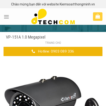
Skip
Chào mừng bạn đến với website Kiemsoatthongminh.vn
to
content
VP-151A 1.0 Megapixel
TRANG CHỦ
Hotline: 0903 089 336