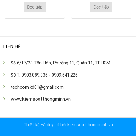
Đọc tiếp
Đọc tiếp
LIÊN HỆ
Số 6/17/23 Tân Hóa, Phường 11, Quận 11, TPHCM
SĐT: 0903.089.336 - 0909.641.226
techcom.kd01@gmail.com
www.kiemsoatthongminh.vn
Thiết kế và duy trì bởi kiemsoatthongminh.vn