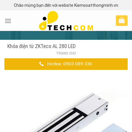
Skip
Chào mừng bạn đến với website Kiemsoatthongminh.vn
to
content
Khóa điện từ ZKTeco AL 280 LED
TRANG CHỦ
Hotline: 0903 089 336