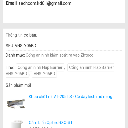
Email
: techcom.kd01@gmail.com
Thông tin cơ bản:
SKU:
VNS-Y05BD
Danh mục:
Cổng an ninh kiểm soát ra vào Zkteco
Thẻ:
Cổng an ninh Flap Barrier
,
Cổng an ninh Flap Barrier
VNS-Y05BD
,
VNS-Y05BD
Sản phẩm mới
Khoá chốt rơi VT-205TS - Có dây kích mở riêng
Cảm biến Optex RXC-ST