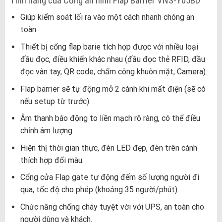
Tính năng của Cổng an ninh Flap Barrier VNS-Y05BD
Giúp kiểm soát lối ra vào một cách nhanh chóng an
toàn.
Thiết bị cổng flap barie tích hợp được với nhiều loại
đầu đọc, điều khiển khác nhau (đầu đọc thẻ RFID, đầu
đọc vân tay, QR code, chấm công khuôn mặt, Camera).
Flap barrier sẽ tự động mở 2 cánh khi mất điện (sẽ có
nếu setup từ trước).
Âm thanh báo động to liền mạch rõ ràng, có thể điều
chỉnh âm lượng.
Hiện thị thời gian thực, đèn LED đẹp, đèn trên cánh
thích hợp đổi màu.
Cổng cửa Flap gate tự động đếm số lượng người đi
qua, tốc độ cho phép (khoảng 35 người/phút).
Chức năng chống cháy tuyệt vời với UPS, an toàn cho
người dùng và khách.