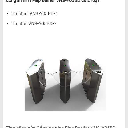
Cổng an ninh Flap Barrier VNS-Y05BD có 2 loại:
Trụ đơn: VNS-Y05BD-1
Trụ đôi: VNS-Y05BD-2