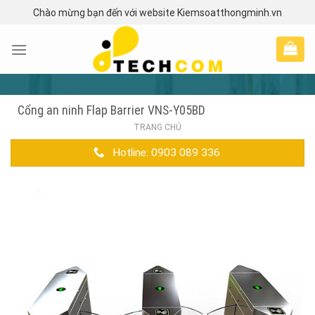
Skip
Chào mừng bạn đến với website Kiemsoatthongminh.vn
to
content
Cổng an ninh Flap Barrier VNS-Y05BD
TRANG CHỦ
Hotline: 0903 089 336