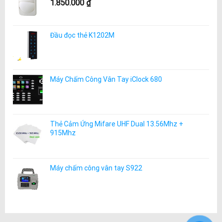
1.850.000
₫
Đầu đọc thẻ K1202M
Máy Chấm Công Vân Tay iClock 680
Thẻ Cảm Ứng Mifare UHF Dual 13.56Mhz +
915Mhz
Máy chấm công vân tay S922